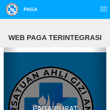
PAGA
WEB PAGA TERINTEGRASI
P
pa
pa
pa
pa
pa
pa
pa
pa
pa
PAGA PUSAT
pa