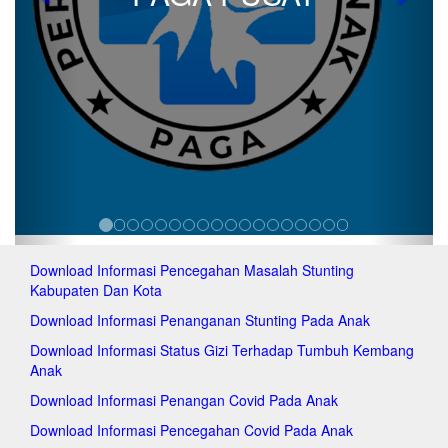
Previous
Next
pa
pa
pa
pa
pa
pa
pa
pa
pa
pa
pa
pa
pa
Download Informasi Pencegahan Masalah Stunting
pa
Kabupaten Dan Kota
pa
pa
Download Informasi Penanganan Stunting Pada Anak
pa
Download Informasi Status Gizi Terhadap Tumbuh Kembang
pa
Anak
pa
pa
Download Informasi Penangan Covid Pada Anak
pa
Download Informasi Pencegahan Covid Pada Anak
pa