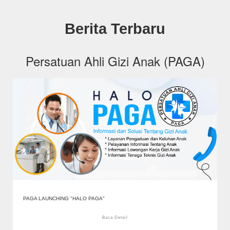
pa
pa
Berita Terbaru
p
pa
pa
pa
Persatuan Ahli Gizi Anak (PAGA)
pa
pa
pa
pa
pa
pa
pa
pa
pa
pa
pa
pa
pa
pa
PAGA LAUNCHING "HALO PAGA"
pa
Baca Detail
pa