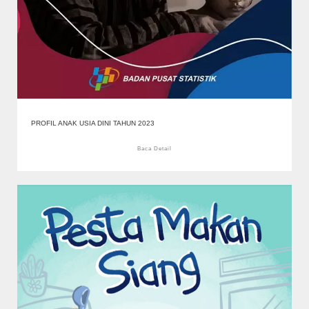
pa
pa
pa
pa
pa
pa
pa
pa
pa
PROFIL ANAK USIA DINI TAHUN 2023
pa
pa
Baca Detail
pa
pa
pa
pa
pa
pa
pa
pa
pa
pa
pa