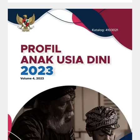
pa
pa
pa
pa
pa
pa
pa
pa
pa
p
pa
pa
pa
pa
pa
pa
pa
pa
pa
pa
pa
pa
pa